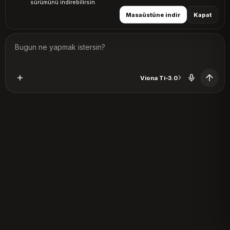
sürümünü indirebilirsin.
Masaüstüne indir
Kapat
›
Viona Ti-3.0