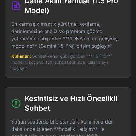
Daha Akıllı Yanıtlar (1.5 Pro
Model)
En karmaşık mantık yürütme, kodlama,
derinlemesine analiz ve problem çözme
yeteneğine sahip olan **VIONA'nın en gelişmiş
modeline** (Gemini 1.5 Pro) erişim sağlayın.
Kullanım:
Sohbet kenar çubuğundan "**1.5 Pro**"
modelini seçerek tüm sohbetlerinizde kullanmaya
başlayın.
Kesintisiz ve Hızlı Öncelikli
Sohbet
Yoğun saatlerde bile standart kullanıcılardan
daha önce işlenen **öncelikli erişim** ile